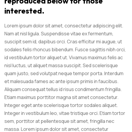
reproduced below for
those
interested.
Lorem ipsum dolor sit amet, consectetur adipiscing elit.
Nam at nisl ligula. Suspendisse vitae ex fermentum,
suscipit sem id, dapibus orci. Cras efficitur mi augue, ut
sodales felis rhoncus bibendum. Fusce sagittis nibh orci,
id vestibulum tortor aliquet ut. Vivamus maximus felis ac
nisl luctus, ut aliquet massa suscipit. Sed scelerisque
quam justo, sed volutpat neque tempor porta. Interdum
et malesuada fames ac ante ipsum primis in faucibus.
Aliquam consequat tellus id risus condimentum fringilla.
Etiam maximus porttitor magna sit amet consectetur.
Integer eget ante scelerisque tortor sodales aliquet.
Integer in vestibulum leo, vitae tristique orci. Etiam tortor
sem, porttitor at pellentesque sit amet, fringilla nec
massa. Lorem ipsum dolor sit amet, consectetur