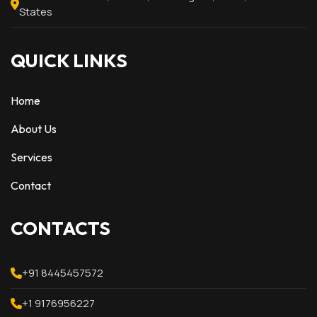
States
QUICK LINKS
Home
About Us
Services
Contact
CONTACTS
+91 8445457572
+1 9176956227